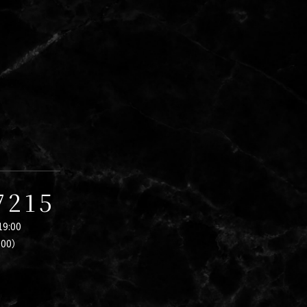
。
7215
9:00
:00）