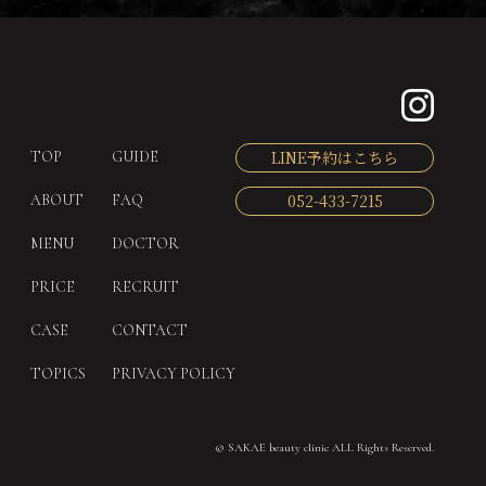
LINE予約はこちら
TOP
GUIDE
052-433-7215
ABOUT
FAQ
MENU
DOCTOR
PRICE
RECRUIT
CASE
CONTACT
TOPICS
PRIVACY POLICY
©
SAKAE beauty clinic ALL Rights Reserved.