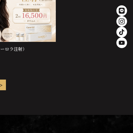
l（オーロラ注射）
>