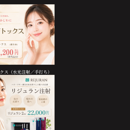
クス（水光注射／手打ち）