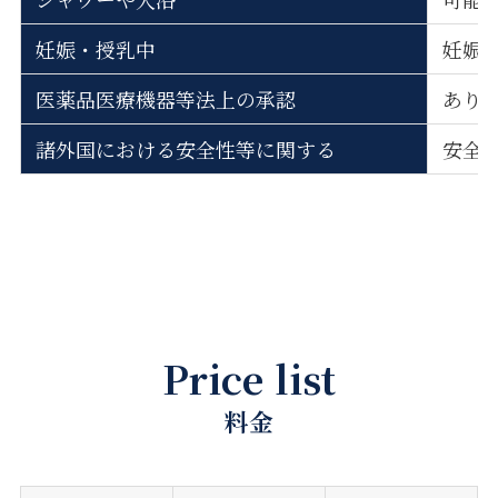
妊娠・授乳中
妊娠
医薬品医療機器等法上の承認
あり
諸外国における安全性等に関する
安全
Price list
料金