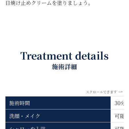
日焼け止めクリームを塗りましょう。
Treatment details
施術詳細
スクロールできます
施術時間
30分
洗顔・メイク
可能
シャワーや入浴
可能